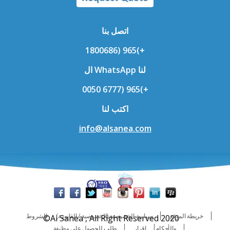
اتصل بنا
1800686 (965+)
ال WhatsApp لنا
0050 6777 (965+)
اكتب لنا
info@alsanea.com
خريطة الموقع
سياسة الخصوصية (الخصوصية / القانونية)
الشروط
© Al Sanea , All Right Reserved 2020
والأحكام
إقرار
طلب للحصول على وظيفة